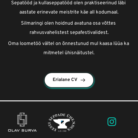
Sepatööd ja kullaseppatööd olen praktiseerinud läbi 
aastate erinevate meistrite käe all kodumaal.
Silmaringi olen hoidnud avatuna osa võttes 
rahvusvahelistest sepafestivalidest.
Oma loometöö vältel on õnnestunud mul kaasa lüüa ka 
mitmetel ühisnäitustel.
Erialane CV