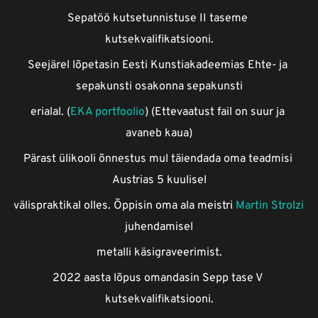
Sepatöö kutsetunnistuse II taseme 
kutsekvalifikatsiooni.
Seejärel lõpetasin Eesti Kunstiakadeemias Ehte- ja 
sepakunsti osakonna sepakunsti
erialal. (
EKA portfoolio
) (Ettevaatust fail on suur ja 
avaneb kaua)
Pärast ülikooli õnnestus mul täiendada oma teadmisi 
Austrias 5 kuulisel
välispraktikal olles. Õppisin oma ala meistri 
Martin Strolzi 
juhendamisel
metalli käsigraveerimist.
2022 aasta lõpus omandasin Sepp tase V 
kutsekvalifikatsiooni.